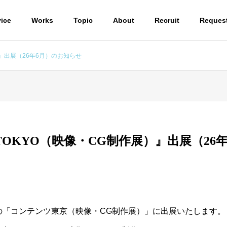
vice
Works
Topic
About
Recruit
Reques
』出展（26年6月）のお知らせ
OKYO（映像・CG制作展）』出展（26
3DCG
Design /
開催の「コンテンツ東京（映像・CG制作展）」に出展いたします。
コンピューターグラフ
デザイン制
ィックス制作
ンショー