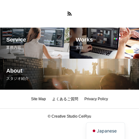
Service
Works
業務内容
実績
About
スタジオ紹介
Site Map
よくあるご質問
Privacy Policy
© Creative Studio CeiRyu
English
Japanese