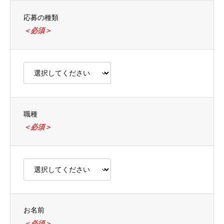
表
表
表
応募の種類
示
示
示
＜必須＞
さ
さ
さ
れ
れ
れ
て
て
て
い
い
い
る
る
る
画
画
画
面
面
面
職種
で
で
で
＜必須＞
す。
す。
す。
お名前
＜必須＞