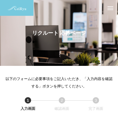
リクルート 応募ページ
以下のフォームに必要事項をご記入いただき、「入力内容を確認
する」ボタンを押してください。
1
2
3
現
現
現
入力画面
確認画面
完了画面
在
在
在